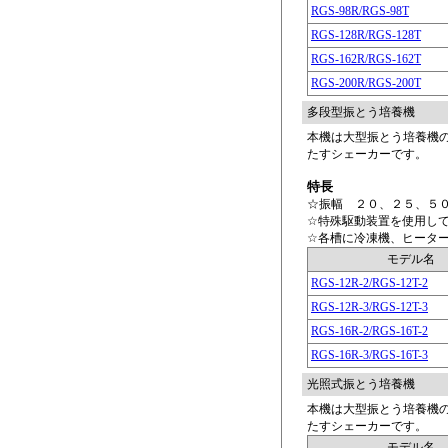
RGS-98R/RGS-98T
RGS-128R/RGS-128T
RGS-162R/RGS-162T
RGS-200R/RGS-200T
多段型振とう培養機
本機は大型振とう培養機
たすシェーカーです。
特長
☆振幅 ２０、２５、５
☆特殊駆動装置を使用し
☆各槽に冷凍機、ヒータ
モデル名
RGS-12R-2/RGS-12T-2
RGS-12R-3/RGS-12T-3
RGS-16R-2/RGS-16T-2
RGS-16R-3/RGS-16T-3
光照式振とう培養機
本機は大型振とう培養機
たすシェーカーです。
モデル名