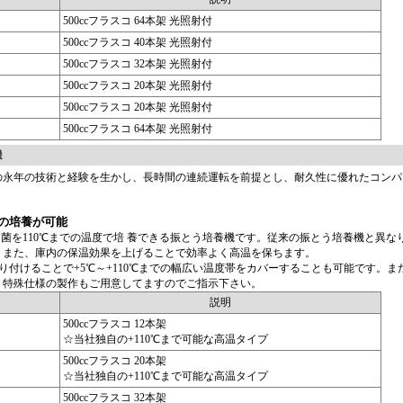
500ccフラスコ 64本架 光照射付
500ccフラスコ 40本架 光照射付
500ccフラスコ 32本架 光照射付
500ccフラスコ 20本架 光照射付
500ccフラスコ 20本架 光照射付
500ccフラスコ 64本架 光照射付
機
の永年の技術と経験を生かし、長時間の連続運転を前提とし、耐久性に優れたコンパ
での培養が可能
高温 菌を110℃までの温度で培 養できる振とう培養機です。従来の振とう培養機と異な
。また、庫内の保温効果を上げることで効率よく高温を保ちます。
取り付けることで+5℃～+110℃までの幅広い温度帯をカバーすることも可能です。ま
。特殊仕様の製作もご用意してますのでご指示下さい。
説明
500ccフラスコ 12本架
☆当社独自の+110℃まで可能な高温タイプ
500ccフラスコ 20本架
☆当社独自の+110℃まで可能な高温タイプ
500ccフラスコ 32本架