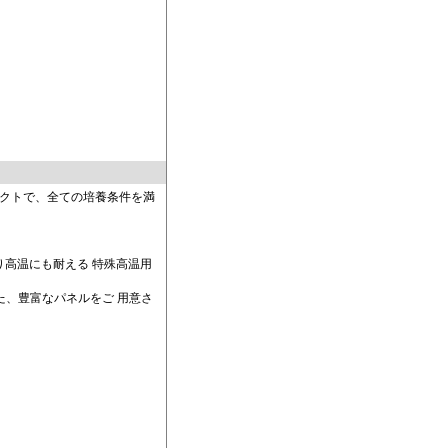
クトで、全ての培養条件を満
り高温にも耐える 特殊高温用
た、豊富なパネルをご 用意さ