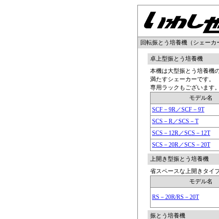
回転振とう培養機（シェーカ
卓上型振とう培養機
本機は大型振とう培養機の
満たすシェーカーです。
専用ラックもございます
モデル名
SCF－9R／SCF－9T
SCS－R／SCS－T
SCS－12R／SCS－12T
SCS－20R／SCS－20T
上開き型振とう培養機
省スペースな上開きタイ
モデル名
RS－20R/RS－20T
振とう培養機