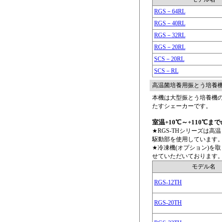
RGS－64RL
RGS－40RL
RGS－32RL
RGS－20RL
SCS－20RL
SCS－RL
高温菌培養用振とう培養
本機は大型振とう培養機
たすシェーカーです。
室温+10℃～+110℃ま
★RGS-THシリーズは
駆動部を使用しています
★冷凍機(オプション)を
せていただいております
モデル名
RGS-12TH
RGS-20TH