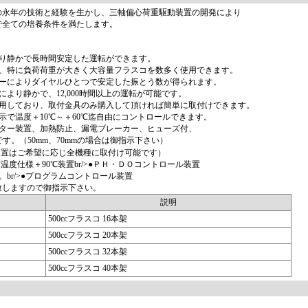
の永年の技術と経験を生かし、三軸偏心荷重駆動装置の開発により
で全ての培養条件を満たします。
より静かで長時間安定した運転ができます。
れ、特に負荷荷重が大きく大容量フラスコを数多く使用できます。
ターによりダイヤルひとつで安定した振とう数が得られます。
より静かで、12,000時間以上の運転が可能です。
使用しており、取付金具のみ購入して頂ければ簡単に取付けできます。
示で温度＋10℃～＋60℃迄自由にコントロールできます。
ーター装置、加熱防止、漏電ブレーカー、ヒューズ付、
です。（50mm、70mmの場合は御指示下さい）
装置はご希望に応じ全機種に取付け可能です）
高温度仕様＋90℃装置br/>●ＰＨ・ＤＯコントロール装置
br/>●プログラムコントロール装置
致しますので御指示下さい。
説明
500ccフラスコ 16本架
500ccフラスコ 20本架
500ccフラスコ 32本架
500ccフラスコ 40本架