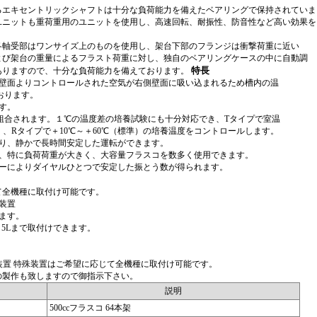
るエキセントリックシャフトは十分な負荷能力を備えたベアリングで保持されていま
ユニットも重荷重用のユニットを使用し、高速回転、耐振性、防音性など高い効果を
各軸受部はワンサイズ上のものを使用し、架台下部のフランジは衝撃荷重に近い
よび架台の重量によるフラスト荷重に対し、独自のベアリングケースの中に自動調
特長
ありますので、十分な負荷能力を備えております。
の壁面よりコントロールされた空気が右側壁面に吸い込まれるため槽内の温
おります。
す。
合されます。１℃の温度差の培養試験にも十分対応でき、Tタイプで室温
、Rタイプで＋10℃～＋60℃（標準）の培養温度をコントロールします。
より、静かで長時間安定した運転ができます。
れ、特に負荷荷重が大きく、大容量フラスコを数多く使用できます。
ターによりダイヤルひとつで安定した振とう数が得られます。
て全機種に取付け可能です。
装置
ます。
c～5Lまで取付けできます。
装置 特殊装置はご希望に応じて全機種に取付け可能です。
の製作も致しますので御指示下さい。
説明
500ccフラスコ 64本架