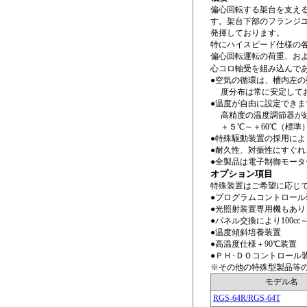
偏心回転する架台を支え
す。架台下部のフランジ
発揮しております。
特にハイスピード仕様の
偏心回転運転の荷重、お
心コロ軸受を組み込んで
●空気の循環は、槽内左
度分布は常に安定して
●温度が自由に設定できま
高精度の温度調節器が組
＋５℃～＋60℃（標準）
●特殊駆動装置の採用に
●耐久性、対振性にすぐ
●全製品は電子制御モー
オプション項目
特殊装置はご希望に応じ
●プログラムコントロール
●光照射装置専用機もあり
●パネル交換により100c
●温度傾斜培養装置
●高温度仕様＋90℃装置
●ＰＨ･ＤＯコントロール
※その他の特殊型製品等
モデル名
RGS-64R/RGS-64T