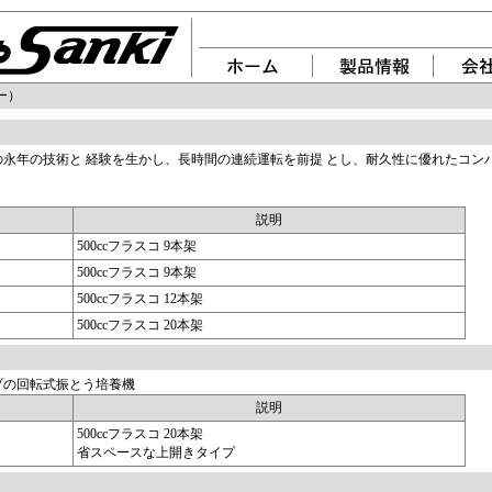
ー）
永年の技術と 経験を生かし、長時間の連続運転を前提 とし、耐久性に優れたコン
。
説明
500ccフラスコ 9本架
500ccフラスコ 9本架
500ccフラスコ 12本架
500ccフラスコ 20本架
プの回転式振とう培養機
説明
500ccフラスコ 20本架
省スペースな上開きタイプ