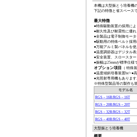
本機は大型振とう培養機
下記の特徴と省スペース
最大特徴
●特殊駆動装置の採用に
●耐久性及び耐震性に優
●全製品は電子制御モー
●駆動用の特殊ベルト採用に
●万能アルミ製パネルを
●温度調節器はデジタル表
●安全装置、スロースタ
●振幅は25mmが標準仕様
オプション項目
（ 特殊
●温度傾斜培養装置br/>●
●光照射専用機もあります。
※特殊型製品等の製作も
モデル名
RGS－16R/RGS－16T
RGS－20R/RGS－20T
RGS－32R/RGS－32T
RGS－40R/RGS－40T
大型振とう培養機
概要